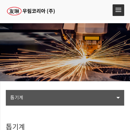
톱기계
톱기계