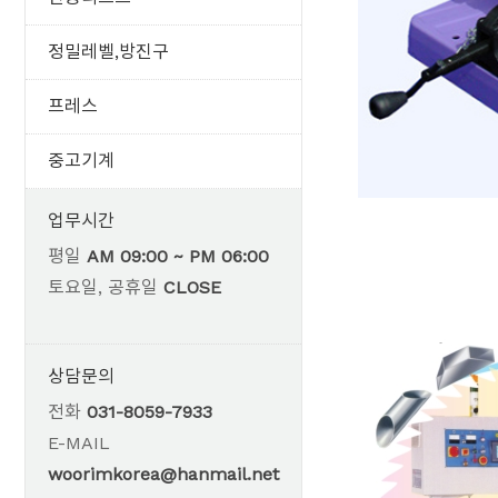
정밀레벨,방진구
프레스
중고기계
업무시간
평일
AM 09:00 ~ PM 06:00
토요일, 공휴일
CLOSE
상담문의
전화
031-8059-7933
E-MAIL
woorimkorea@hanmail.net