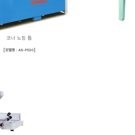
코너 노칭 톱
[
]
모델명 : AS-P550