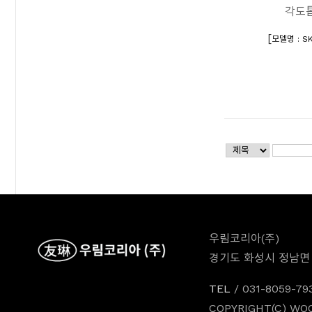
각도
[
모델명 : SK
우림코리아(주)
경기도 화성시 정남면 시청
TEL
/ 031-8059-79
COPYRIGHT(C) WO