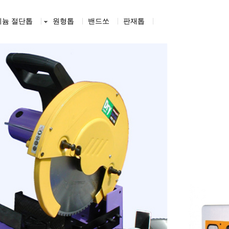
미늄 절단톱
원형톱
밴드쏘
판재톱