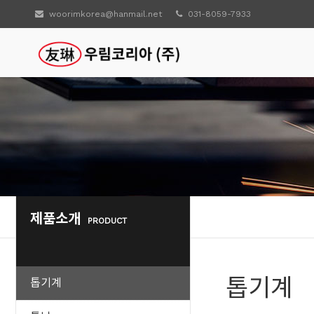
woorimkorea@hanmail.net
031-8059-7933
제품소개
PRODUCT
톱기계
톱기계