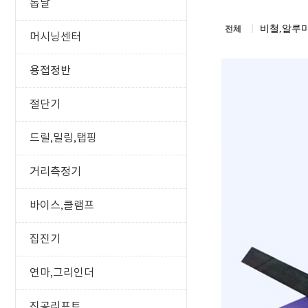
톱날
비철,알루
전체
머시닝센터
용접정반
절단기
드릴,밀링,탭핑
거리측정기
바이스,클램프
집진기
연마,그리인더
진공리프트