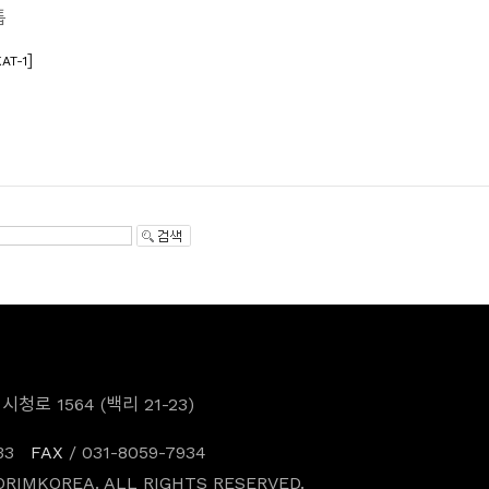
톱
]
AT-1
로 1564 (백리 21-23)
33
FAX
/ 031-8059-7934
ORIMKOREA. ALL RIGHTS RESERVED.