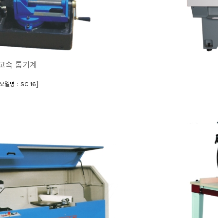
고속 톱기계
]
모델명 : SC 16