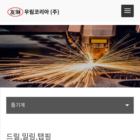
톱기계
드릴,밀링,탭핑