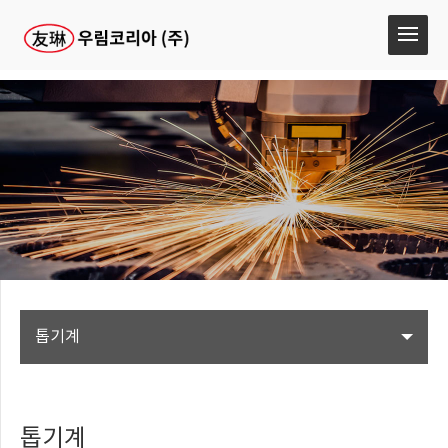
톱기계
톱기계