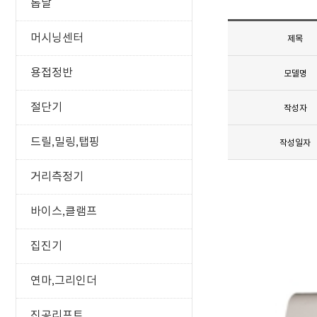
톱날
머시닝센터
제목
용접정반
모델명
절단기
작성자
드릴,밀링,탭핑
작성일자
거리측정기
바이스,클램프
집진기
연마,그리인더
진공리프트