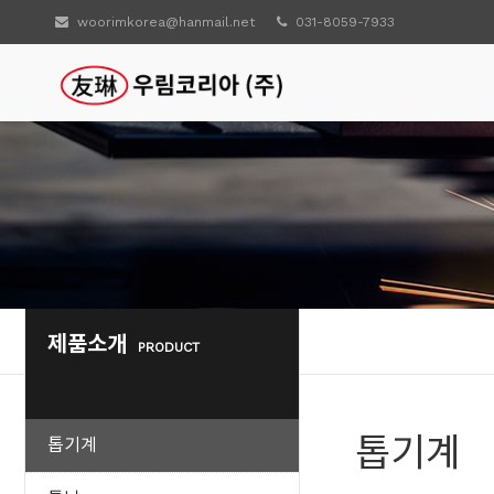
woorimkorea@hanmail.net
031-8059-7933
제품소개
PRODUCT
톱기계
톱기계