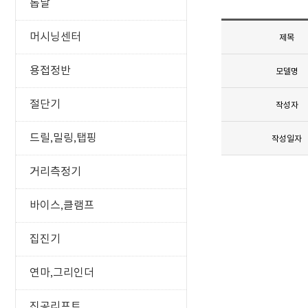
톱날
머시닝센터
제목
용접정반
모델명
절단기
작성자
드릴,밀링,탭핑
작성일자
거리측정기
바이스,클램프
집진기
연마,그리인더
진공리프트