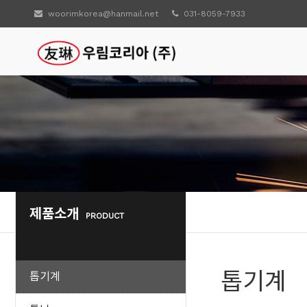
woorimkorea@hanmail.net
031-8059-7933
제품소개
PRODUCT
톱기계
톱기계