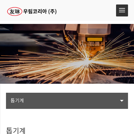
톱기계
톱기계